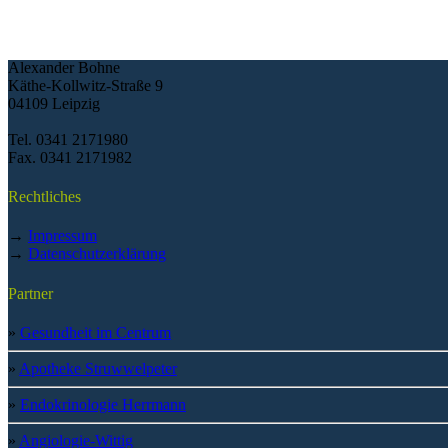
Kontakt
Hausarzt im Centrum
Alexander Bohne
Käthe-Kollwitz-Straße 9
04109 Leipzig
Tel. 0341 2171980
Fax. 0341 2171982
Rechtliches
→
Impressum
→
Datenschutzerklärung
Partner
»
Gesundheit im Centrum
»
Apotheke Struwwelpeter
»
Endokrinologie Herrmann
»
Angiologie-Wittig